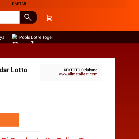
N
DAFTAR
aya
Pools Lotre Togel
dar Lotto
KPKTOTO Didukung
www.allmetalfest.com