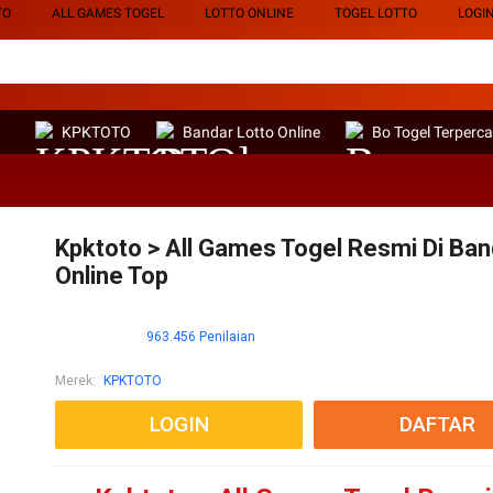
TO
ALL GAMES TOGEL
LOTTO ONLINE
TOGEL LOTTO
LOGI
KPKTOTO
Bandar Lotto Online
Bo Togel Terperc
Kpktoto > All Games Togel Resmi Di Ban
Online Top
963.456 Penilaian
Merek
:
KPKTOTO
LOGIN
DAFTAR