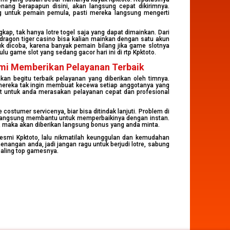
nang berapapun disini, akan langsung cepat dikirimnya.
ng untuk pemain pemula, pasti mereka langsung mengerti
gkap, tak hanya lotre togel saja yang dapat dimainkan. Dari
 dragon tiger casino bisa kalian mainkan dengan satu akun
tuk dicoba, karena banyak pemain bilang jika game slotnya
ulu game slot yang sedang gacor hari ini di rtp Kpktoto.
smi Memberikan Pelayanan Terbaik
kan begitu terbaik pelayanan yang diberikan oleh timnya.
, mereka tak ingin membuat kecewa setiap anggotanya yang
at untuk anda merasakan pelayanan cepat dan profesional
ostumer servicenya, biar bisa ditindak lanjuti. Problem di
 langsung membantu untuk memperbaikinya dengan instan.
 maka akan diberikan langsung bonus yang anda minta.
 resmi Kpktoto, lalu nikmatilah keunggulan dan kemudahan
nangan anda, jadi jangan ragu untuk berjudi lotre, sabung
paling top gamesnya.